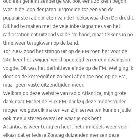
oud een geheim zendertje wat ooit eens zo klein begon.
Wat in de loop der jaren uitgroeide tot een van de
populairste radiopiraten van de Hoeksewaard en Dordrecht.
Dit had te maken met de vele inbeslagnames van het
radiostation dat uitzond via de fm band, maar telkens in no-
time weer terugkwam op de band.
Tot 2002 zond het station uit op de FM toen het voor de
24e keer het zwijgen werd opgelegd en er een dwangsom
volgde. Dit was het definitieve einde op de FM. Wel ging ik
door op de kortegolf en zo heel af en toe nog op de FM,
maar geen vaste uitzendtijden meer.
Welkom op deze website van radio Atlantica, mijn grote
dank naar Michel de Flux FM..dankzij deze medestrijder
mogen we gebruik maken van zijn server..en kunnen jullie
ook meeluisteren overal en waar je ook bent.
Atlantica is weer terug en heeft het inmiddels weer voor
elkaar dat er iedere Zondag duizenden mensen deze