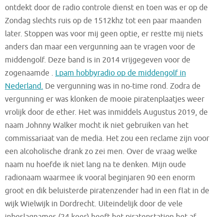
ontdekt door de radio controle dienst en toen was er op de
Zondag slechts ruis op de 1512khz tot een paar maanden
later. Stoppen was voor mij geen optie, er restte mij niets
anders dan maar een vergunning aan te vragen voor de
middengolf. Deze band is in 2014 vrijgegeven voor de
zogenaamde .
Lpam hobbyradio op de middengolf in
Nederland.
De vergunning was in no-time rond. Zodra de
vergunning er was klonken de mooie piratenplaatjes weer
vrolijk door de ether. Het was inmiddels Augustus 2019, de
naam Johnny Walker mocht ik niet gebruiken van het
commissariaat van de media. Het zou een reclame zijn voor
een alcoholische drank zo zei men. Over de vraag welke
naam nu hoefde ik niet lang na te denken. Mijn oude
radionaam waarmee ik vooral beginjaren 90 een enorm
groot en dik beluisterde piratenzender had in een flat in de
wijk Wielwijk in Dordrecht. Uiteindelijk door de vele
inbeslagnames (24 keer) heeft het piratenstation het af