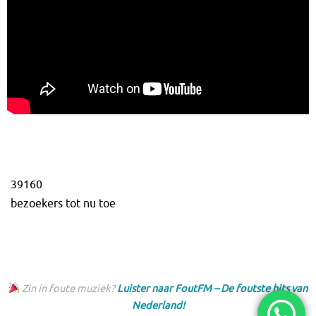
39160
bezoekers tot nu toe
Zin in foute muziek?
Luister naar FoutFM – De foutste hits van
Nederland!