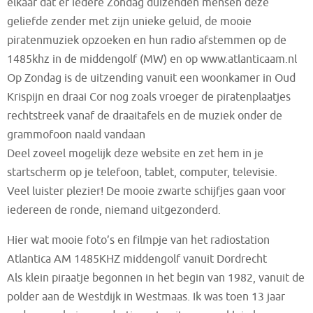
elkaar dat er iedere Zondag duizenden mensen deze
geliefde zender met zijn unieke geluid, de mooie
piratenmuziek opzoeken en hun radio afstemmen op de
1485khz in de middengolf (MW) en op www.atlanticaam.nl
Op Zondag is de uitzending vanuit een woonkamer in Oud
Krispijn en draai Cor nog zoals vroeger de piratenplaatjes
rechtstreek vanaf de draaitafels en de muziek onder de
grammofoon naald vandaan
Deel zoveel mogelijk deze website en zet hem in je
startscherm op je telefoon, tablet, computer, televisie.
Veel luister plezier! De mooie zwarte schijfjes gaan voor
iedereen de ronde, niemand uitgezonderd.
Hier wat mooie foto’s en filmpje van het radiostation
Atlantica AM 1485KHZ middengolf vanuit Dordrecht
Als klein piraatje begonnen in het begin van 1982, vanuit de
polder aan de Westdijk in Westmaas. Ik was toen 13 jaar