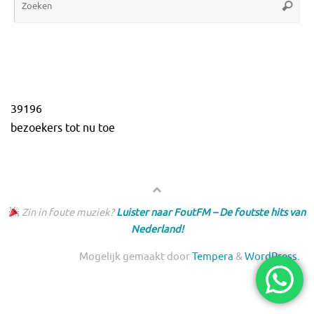
Zoeke
naa
39196
bezoekers tot nu toe
Zin in foute muziek?
Luister naar FoutFM – De foutste hits van
Nederland!
Mogelijk gemaakt door
Tempera
&
WordPress.